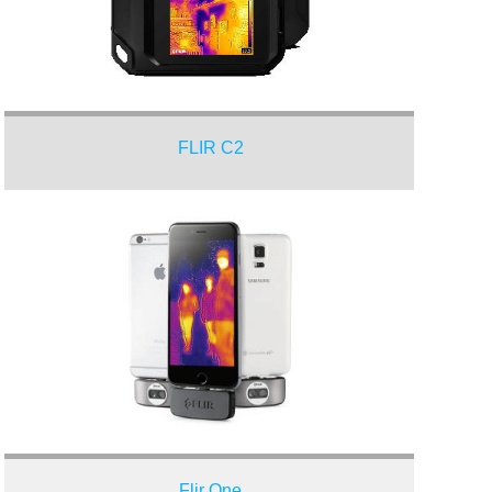
FLIR C2
Flir One