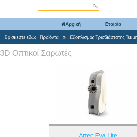
Αρχική
Εταιρία
Βρίσκεστε εδώ:
Προϊόντα
Εξοπλισμός Τρισδιάστατης Τεκμ
3D Οπτικοί Σαρωτές
Artec Eva Lite