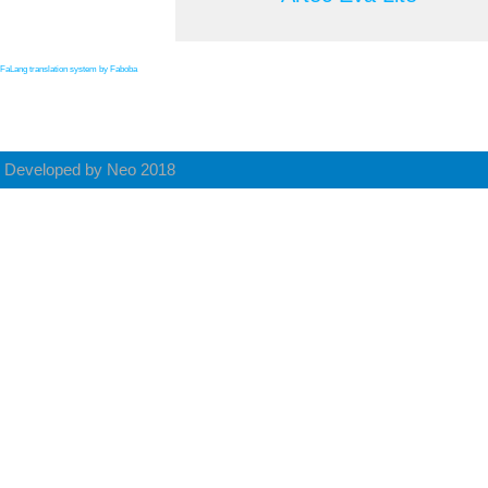
FaLang translation system by Faboba
Developed by Neo 2018